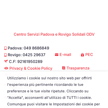
Centro Servizi Padova e Rovigo Solidali ODV
Padova: 049 8686849

E-mail
PEC
Rovigo: 0425 29637



C.F: 92161950289

Trasparenza
Privacy & Cookie Policy


Benefici fiscali

Utilizziamo i cookie sul nostro sito web per offrirti
Padova: Via Giovanni Gradenigo, 10, 35131
l'esperienza più pertinente ricordando le tue

Padova (PD)
preferenze e le tue visite ripetute. Cliccando su
Rovigo: Viale Tre Martiri, 67/F, 45100 Rovigo
"Accetta", acconsenti all'utilizzo di TUTTI i cookie.

(RO)
Comunque puoi visitare le Impostazioni dei cookie per