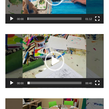
00:00
01:12
Video
Player
00:00
00:40
Video
Player