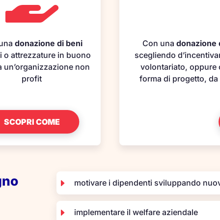
 una
donazione di beni
Con una
donazione 
i o attrezzature in buono
scegliendo d’incentivar
 a un’organizzazione non
volontariato, oppure 
profit
forma di progetto, da
SCOPRI COME
gno
E
motivare i dipendenti sviluppando nu
E
implementare il welfare aziendale