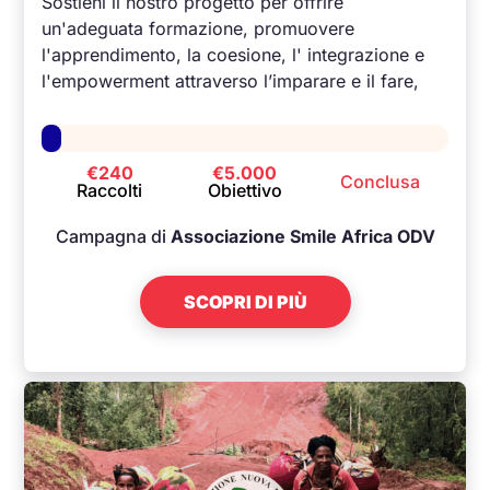
Sostieni il nostro progetto per offrire
un'adeguata formazione, promuovere
l'apprendimento, la coesione, l' integrazione e
l'empowerment attraverso l’imparare e il fare,
valorizzando il salutare protagonismo dei
giovani.
€240
€5.000
Conclusa
Raccolti
Obiettivo
Campagna di
Associazione Smile Africa ODV
SCOPRI DI PIÙ