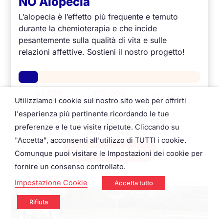
NO Alopecia
L’alopecia è l’effetto più frequente e temuto
durante la chemioterapia e che incide
pesantemente sulla qualità di vita e sulle
relazioni affettive. Sostieni il nostro progetto!
€1.070
€10.000
Conclusa
Raccolti
Obiettivo
Utilizziamo i cookie sul nostro sito web per offrirti
l'esperienza più pertinente ricordando le tue
Campagna di
LILT Rovigo ODV
preferenze e le tue visite ripetute. Cliccando su
"Accetta", acconsenti all'utilizzo di TUTTI i cookie.
SCOPRI DI PIÙ
Comunque puoi visitare le Impostazioni dei cookie per
fornire un consenso controllato.
Impostazione Cookie
Accetta tutto
Rifiuta