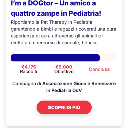
I’m a DOGtor – Un amico a
quattro zampe in Pediatria!
Riportiamo la Pet Therapy in Pediatria
garantendo a bimbi e ragazzi ricoverati una pura
esperienza di cura attraverso gli animali e il
diritto a un percorso di coccole, fiducia,
relazioni, conoscenza, accrescimento
dell’autostima e dell’autoefficacia necessarie per
affrontare i momenti dolorosi della malattia e del
€4.175
€5.000
Conclusa
ricovero.
Raccolti
Obiettivo
Campagna di
Associazione Gioco e Benessere
in Pediatria OdV
SCOPRI DI PIÙ