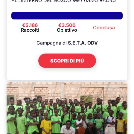
ALL’INTERNO DEL BOSCO
METTIAMO RADICI
!
€5.186
€3.500
Conclusa
Raccolti
Obiettivo
Campagna di
S.E.T.A. ODV
SCOPRI DI PIÙ